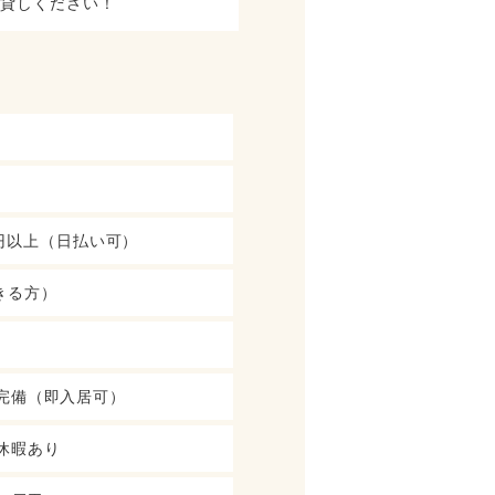
お貸しください！
0円以上（日払い可）
きる方）
 寮完備（即入居可）
休暇あり