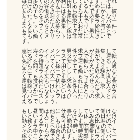
毎日多くの人が利用しています。それ
だけのお客さんに対応するためには、
女の子の働き手はもちろんですが、彼
女たちを送迎する運転手も必要となり
ます。そのため男性求人でドライバー
スタッフを大募集しており、給与条件
も良いことから、稼ぎたい男性にとっ
ても働くメリットは非常に大きいで
す。
恵比寿のイメクラ男性求人が募集して
いるドライバースタッフですが、運転
免許を持っていて安全運転ができる人
なら問題なく採用してもらえます。過
去にドライバーとして働いた経験がな
くても大丈夫ですし、もちろん高度な
運転技術も一切要求されません。お金
は稼ぎたいけれど条件に合った求人が
見つからないという人にとって、ドラ
イバースタッフはぴったりの求人と言
えるでしょう。
もし昼間は他に仕事をしていて働けな
いという人も、夜だけや休みの日だけ
勤務することも可能です。恵比寿のイ
メクラデリヘルは24時間営業なので、
その中から都合の良い時間帯に働いて
稼ぐことができます。実際ドライバー