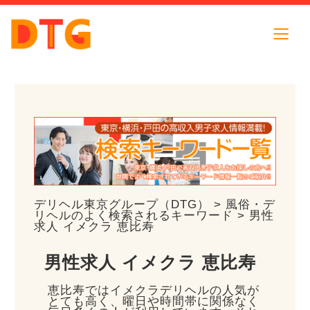
デリヘル東京グループ（DTG）
>
風俗・デ
リヘルのよく検索されるキーワード
> 男性
求人 イメクラ 恵比寿
男性求人 イメクラ 恵比寿
恵比寿ではイメクラデリヘルの人気が
とても高く、曜日や時間帯に関係なく