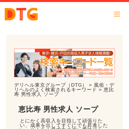
デリヘル東京グループ（DTG）
>
風俗・デ
リヘルのよく検索されるキーワード
> 恵比
寿 男性求人 ソープ
恵比寿 男性求人 ソープ
とにかく高収入を目指して頑張りた
い、成果を出してすぐにでも昇進した