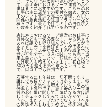
い、そんな上昇志向の強い男性にとっ
て、恵比寿におけるソープ運営のお仕
事はまさにおすすめです。こちらのお
仕事は主に店舗での受付を始め、女の
子のシフト管理や売上の管理、WEB
関係の販促活動や送迎ドライバーなど
様々です。最近ではこの手の男性求人
が数多く紹介されているのです。
恵比寿におけるソープ運営のお仕事は
資格なども一切必要なく、やる気さえ
あれば誰でも取り組んでいくことがで
きます。売上を伸ばすことができれば
すぐにでも店長やその上の役職まで出
世が可能です。収入に関しても完全成
果主義ということで、頑張ればその分
だけ収入も増えていきます。初任給で
30万円を超える男性求人ということ
で、口コミでも評判です。
応募するにも年齢は一切不問であり、
誰にでも稼ぐチャンスはあります。転
職してくる男性も増えており、求人の
倍率も上昇中です。恵比寿のソープ運
営のお仕事に関して、気になる方は詳
しくチェックしてみてはいかがでしょ
うか。またソープだけでなくデリヘル
の男性求人もおすすめで、将来的に独