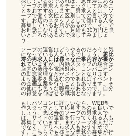
探しているのであれば、恵比寿にある
ソープの男求人をチェックしてみるこ
とをおすすめします。男求人とは、ソ
ープで働く女性と区別しての言い方で
す。お店のスタッフとして働ける人を
募集しているお店があるので、そこで
お世話になります。月給も30万円と良
いところがあるので探してみましょ
う。
ソープの運営はどうやるのだろうと気
になっている人もいるでしょう。
恵比
寿の男求人には様々な仕事内容が書か
れています
が、内勤スタッフの場合は
店内の清掃や電話対応、コンパニオン
の勤怠管理などがメインとなります。
より集客を見込むのであればイベント
の企画立案を行うこともあります。そ
の他にも色々な職種があるので、自分
の得意を伸ばせる職場となります。
もしパソコンに詳しいなら、WEB制
作スタッフとして応募するのも良いで
しょう。恵比寿のソープの男求人で
は、サイトの運営を行ってくれる人も
募集しています。またソープ求人だけ
でなく、デリヘル求人もおすすめで
す。こちらでも様々な業務の募集が行