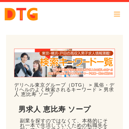
デリヘル東京グループ（DTG）
>
風俗・デ
リヘルのよく検索されるキーワード
> 男求
人 恵比寿 ソープ
男求人 恵比寿 ソープ
副業を探すのではなくて、本格的にそ
れ一本で生活していくための転職先を