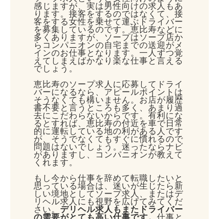
感じますが、実は男性向けの求人もあ
ります。接客をするのではなくて、接
客をする女性を乗せて運ぶドライバー
を募集しているのです。恵比寿などに
多くありますが、ソープはソープ店か
らコンパニオンの自宅までの送迎がメ
インのお仕事となります。一人ずつ覚
えてしまえばかなり楽な仕事と言える
でしょう。
恵比寿のソープ求人に応募してドライ
バーになるなら、アピールポイントは
そうなくても構いません。お店が履歴
書不要と言うところも多く、あまり過
去にこだわらないからです。有利にな
るとすれば、恵比寿の付近を車で日常
的に運転している地の利がある人です
が、そうでなくてもすぐに慣れるので
問題はないでしょう。迷ったならナビ
がありますし、コンパニオンが教えて
くれます。
もし今から仕事を辞めて転職したいと
思っている場合は、迷いが生じたら新
しい境地としてソープ求人、またはデ
リヘル求人にも視野を広げてみてくだ
さい。
デリヘル求人もまたドライバー
の需要がとても高い仕事です。
仕事と